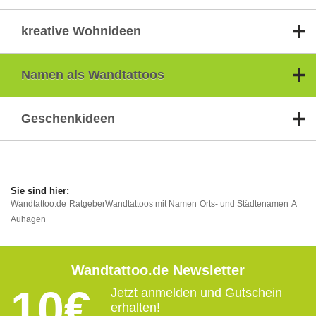
kreative Wohnideen
Namen als Wandtattoos
Geschenkideen
Wandtattoo.de
Ratgeber
Wandtattoos mit Namen
Orts- und Städtenamen
A
Auhagen
Wandtattoo.de Newsletter
10€
Jetzt anmelden und Gutschein
erhalten!