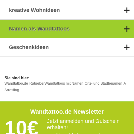
kreative Wohnideen
Namen als Wandtattoos
Geschenkideen
Wandtattoo.de
Ratgeber
Wandtattoos mit Namen
Orts- und Städtenamen
A
Arresting
Wandtattoo.de Newsletter
10€
Jetzt anmelden und Gutschein
erhalten!