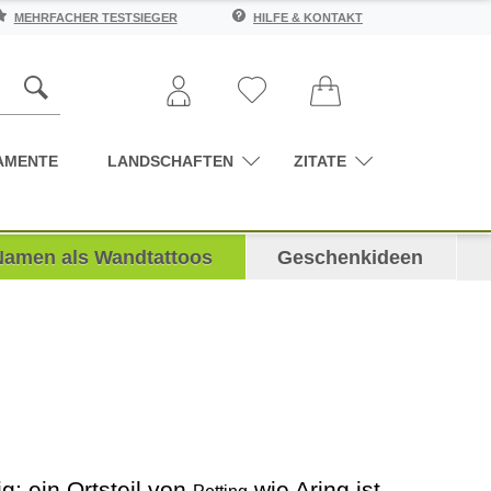
MEHRFACHER TESTSIEGER
HILFE & KONTAKT
AMENTE
LANDSCHAFTEN
ZITATE
Namen als Wandtattoos
Geschenkideen
ig: ein Ortsteil von
wie Aring ist