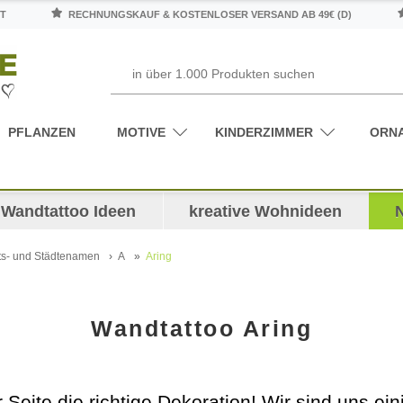
T
RECHNUNGSKAUF & KOSTENLOSER VERSAND AB 49€ (D)
PFLANZEN
MOTIVE
KINDERZIMMER
ORN
Wandtattoo Ideen
kreative Wohnideen
ts- und Städtenamen
A
Aring
Wandtattoo Aring
 Seite die richtige Dekoration! Wir sind uns ein