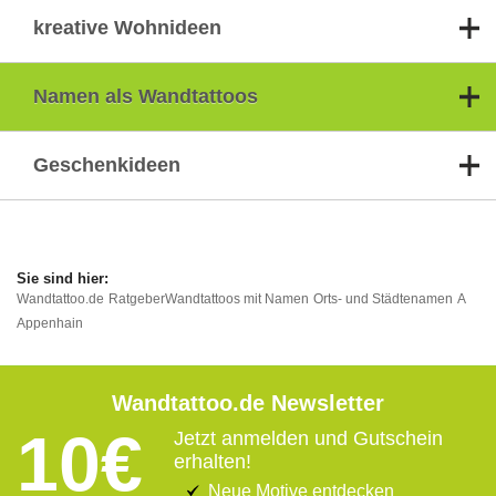
kreative Wohnideen
Namen als Wandtattoos
Geschenkideen
Wandtattoo.de
Ratgeber
Wandtattoos mit Namen
Orts- und Städtenamen
A
Appenhain
Wandtattoo.de Newsletter
10€
Jetzt anmelden und Gutschein
erhalten!
Neue Motive entdecken