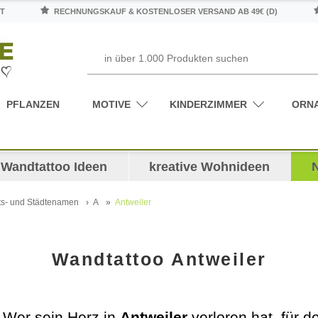
T
RECHNUNGSKAUF & KOSTENLOSER VERSAND AB 49€ (D)
PFLANZEN
MOTIVE
KINDERZIMMER
ORN
Wandtattoo Ideen
kreative Wohnideen
ts- und Städtenamen
A
Antweiler
Wandtattoo Antweiler
! Wer sein Herz in
Antweiler
verloren hat, für 