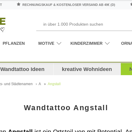
T
RECHNUNGSKAUF & KOSTENLOSER VERSAND AB 49€ (D)
PFLANZEN
MOTIVE
KINDERZIMMER
ORN
Wandtattoo Ideen
kreative Wohnideen
ts- und Städtenamen
A
Angstall
Wandtattoo Angstall
enn
Angstall
ist ein Ortsteil von
mit Potential. A