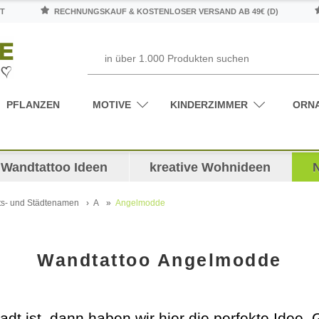
T
RECHNUNGSKAUF & KOSTENLOSER VERSAND AB 49€ (D)
PFLANZEN
MOTIVE
KINDERZIMMER
ORN
Wandtattoo Ideen
kreative Wohnideen
ts- und Städtenamen
A
Angelmodde
Wandtattoo Angelmodde
tadt ist, dann haben wir hier die perfekte Ide