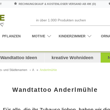
T
RECHNUNGSKAUF & KOSTENLOSER VERSAND AB 49€ (D)
PFLANZEN
MOTIVE
KINDERZIMMER
ORN
Wandtattoo Ideen
kreative Wohnideen
ts- und Städtenamen
A
Anderlmühle
Wandtattoo Anderlmühle
. Für alle, die ihr Zuhause lieben, haben wir d