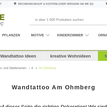
T
RECHNUNGSKAUF & KOSTENLOSER VERSAND AB 49€ (D)
PFLANZEN
MOTIVE
KINDERZIMMER
ORN
Wandtattoo Ideen
kreative Wohnideen
ts- und Städtenamen
A
Am Ohmberg
Wandtattoo Am Ohmberg
uf dieser Seite die richtige Dekoration! Wir si