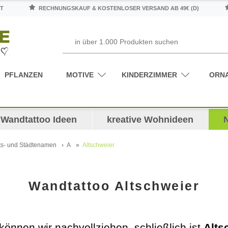
T
RECHNUNGSKAUF & KOSTENLOSER VERSAND AB 49€ (D)
PFLANZEN
MOTIVE
KINDERZIMMER
ORN
Wandtattoo Ideen
kreative Wohnideen
ts- und Städtenamen
A
Altschweier
Wandtattoo Altschweier
önnen wir nachvollziehen, schließlich ist
Alts