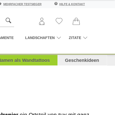
MEHRFACHER TESTSIEGER
HILFE & KONTAKT
AMENTE
LANDSCHAFTEN
ZITATE
Namen als Wandtattoos
Geschenkideen
chweier
ein Ortsteil von
mit ganz