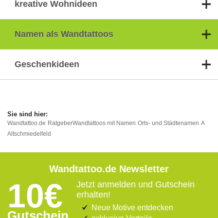
kreative Wohnideen
Namen als Wandtattoos
Geschenkideen
Wandtattoo.de
Ratgeber
Wandtattoos mit Namen
Orts- und Städtenamen
A
Altschmiedelfeld
Wandtattoo.de Newsletter
10€
Jetzt anmelden und Gutschein
erhalten!
Neue Motive entdecken
Gutschein