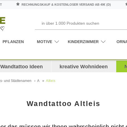
T
RECHNUNGSKAUF & KOSTENLOSER VERSAND AB 49€ (D)
PFLANZEN
MOTIVE
KINDERZIMMER
ORN
Wandtattoo Ideen
kreative Wohnideen
ts- und Städtenamen
A
Altleis
Wandtattoo Altleis
ber das müssen wir Ihnen wahrscheinlich nicht ers