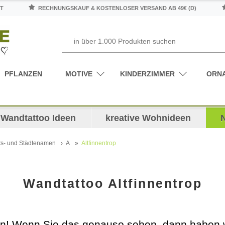
T
RECHNUNGSKAUF & KOSTENLOSER VERSAND AB 49€ (D)
PFLANZEN
MOTIVE
KINDERZIMMER
ORN
Wandtattoo Ideen
kreative Wohnideen
ts- und Städtenamen
A
Altfinnentrop
Wandtattoo Altfinnentrop
n! Wenn Sie das genauso sehen, dann haben wi