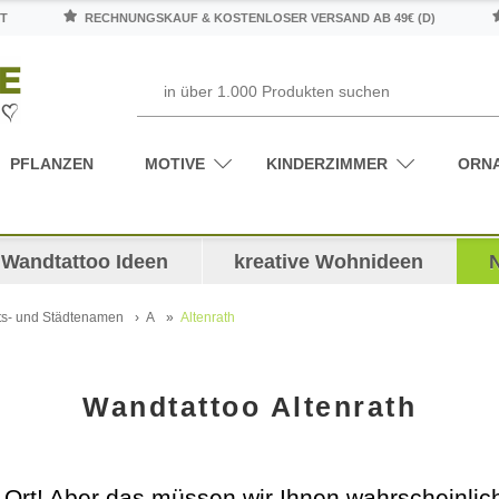
T
RECHNUNGSKAUF & KOSTENLOSER VERSAND AB 49€ (D)
PFLANZEN
MOTIVE
KINDERZIMMER
ORN
Wandtattoo Ideen
kreative Wohnideen
ts- und Städtenamen
A
Altenrath
Wandtattoo Altenrath
r Ort! Aber das müssen wir Ihnen wahrscheinlich