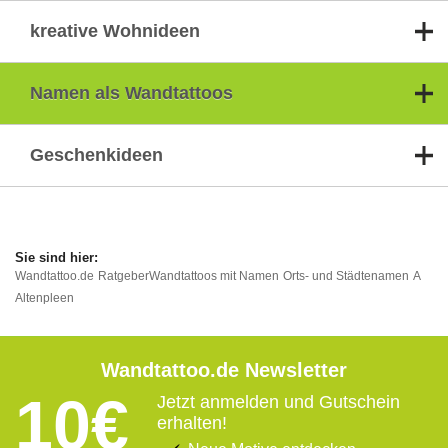
kreative Wohnideen
Namen als Wandtattoos
Geschenkideen
Wandtattoo.de
Ratgeber
Wandtattoos mit Namen
Orts- und Städtenamen
A
Altenpleen
Wandtattoo.de Newsletter
10€
Jetzt anmelden und Gutschein
erhalten!