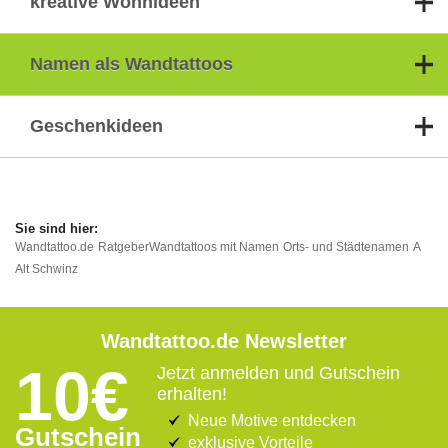
kreative Wohnideen
Namen als Wandtattoos
Geschenkideen
Wandtattoo.de
Ratgeber
Wandtattoos mit Namen
Orts- und Städtenamen
A
Alt Schwinz
Wandtattoo.de Newsletter
10€
Jetzt anmelden und Gutschein
erhalten!
Neue Motive entdecken
Gutschein
exklusive Vorteile