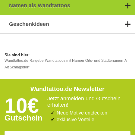
Namen als Wandtattoos
Geschenkideen
Wandtattoo.de
Ratgeber
Wandtattoos mit Namen
Orts- und Städtenamen
A
Alt Schlagsdorf
Wandtattoo.de Newsletter
10€
Jetzt anmelden und Gutschein
erhalten!
Neue Motive entdecken
Gutschein
exklusive Vorteile