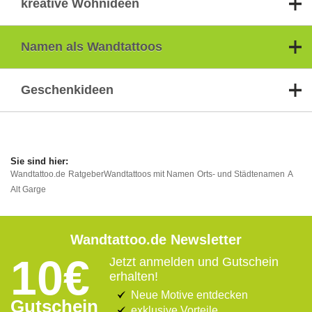
kreative Wohnideen
Namen als Wandtattoos
Geschenkideen
Wandtattoo.de
Ratgeber
Wandtattoos mit Namen
Orts- und Städtenamen
A
Alt Garge
Wandtattoo.de Newsletter
10€
Jetzt anmelden und Gutschein
erhalten!
Neue Motive entdecken
Gutschein
exklusive Vorteile