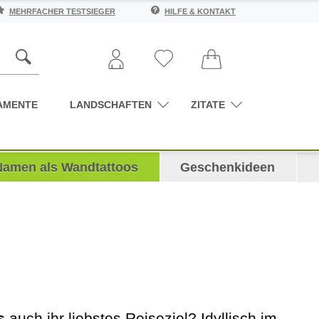
MEHRFACHER TESTSIEGER
HILFE & KONTAKT
AMENTE
LANDSCHAFTEN
ZITATE
Namen als Wandtattoos
Geschenkideen
s
auch ihr liebstes Reiseziel? Idyllisch im