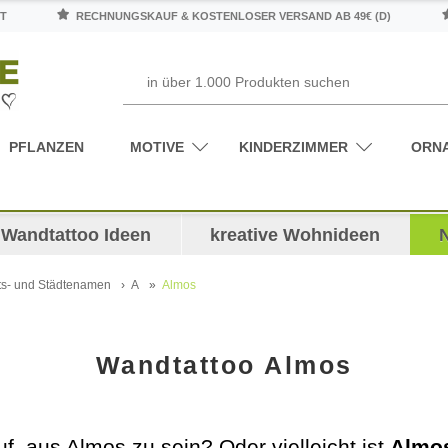
T
RECHNUNGSKAUF & KOSTENLOSER VERSAND AB 49€ (D)
PFLANZEN
MOTIVE
KINDERZIMMER
ORN
Wandtattoo Ideen
kreative Wohnideen
ts- und Städtenamen
A
Almos
Wandtattoo Almos
uf, aus Almos zu sein? Oder vielleicht ist
Almo