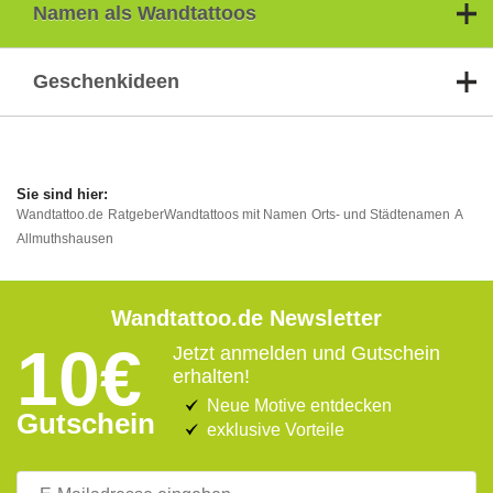
Namen als Wandtattoos
Geschenkideen
Wandtattoo.de
Ratgeber
Wandtattoos mit Namen
Orts- und Städtenamen
A
Allmuthshausen
Wandtattoo.de Newsletter
10€
Jetzt anmelden und Gutschein
erhalten!
Neue Motive entdecken
Gutschein
exklusive Vorteile