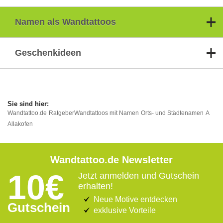
Namen als Wandtattoos
Geschenkideen
Wandtattoo.de
Ratgeber
Wandtattoos mit Namen
Orts- und Städtenamen
A
Allakofen
Wandtattoo.de Newsletter
10€
Jetzt anmelden und Gutschein
erhalten!
Neue Motive entdecken
Gutschein
exklusive Vorteile