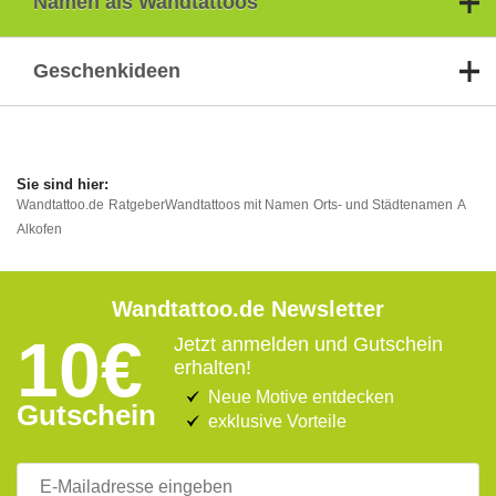
Namen als Wandtattoos
Geschenkideen
Wandtattoo.de
Ratgeber
Wandtattoos mit Namen
Orts- und Städtenamen
A
Alkofen
Wandtattoo.de Newsletter
10€
Jetzt anmelden und Gutschein
erhalten!
Neue Motive entdecken
Gutschein
exklusive Vorteile