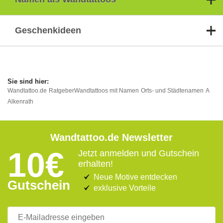
Geschenkideen
Wandtattoo.de
Ratgeber
Wandtattoos mit Namen
Orts- und Städtenamen
A
Alkenrath
Wandtattoo.de Newsletter
10€
Jetzt anmelden und Gutschein
erhalten!
Neue Motive entdecken
Gutschein
exklusive Vorteile