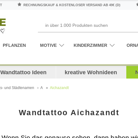
T
RECHNUNGSKAUF & KOSTENLOSER VERSAND AB 49€ (D)
PFLANZEN
MOTIVE
KINDERZIMMER
ORN
Wandtattoo Ideen
kreative Wohnideen
ts- und Städtenamen
A
Aichazandt
Wandtattoo Aichazandt
 Wenn Sie das genauso sehen, dann haben wir 