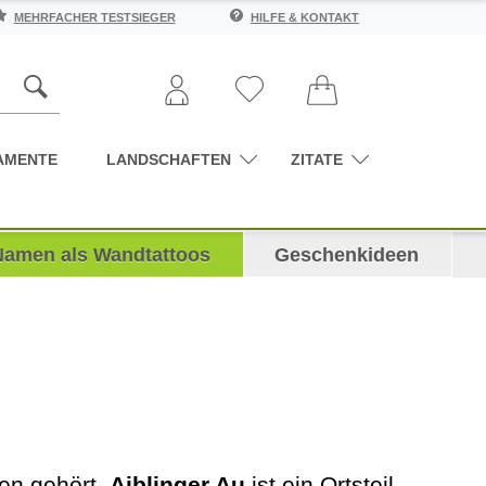
MEHRFACHER TESTSIEGER
HILFE & KONTAKT
AMENTE
LANDSCHAFTEN
ZITATE
Namen als Wandtattoos
Geschenkideen
ben gehört,
Aiblinger Au
ist ein Ortsteil