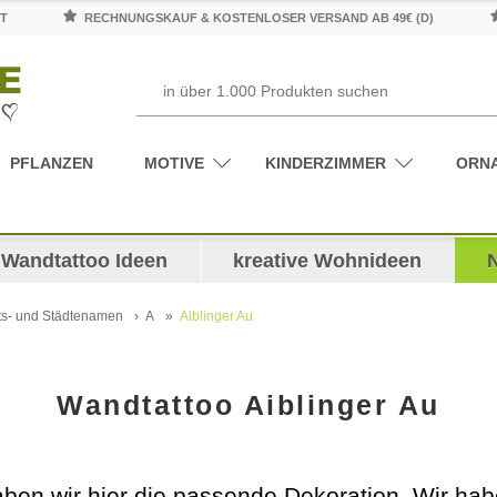
T
RECHNUNGSKAUF & KOSTENLOSER VERSAND AB 49€ (D)
PFLANZEN
MOTIVE
KINDERZIMMER
ORN
Wandtattoo Ideen
kreative Wohnideen
ts- und Städtenamen
A
Aiblinger Au
Wandtattoo Aiblinger Au
haben wir hier die passende Dekoration. Wir ha