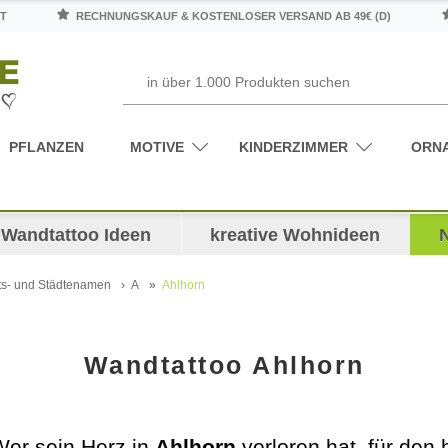
T
RECHNUNGSKAUF & KOSTENLOSER VERSAND AB 49€ (D)
PFLANZEN
MOTIVE
KINDERZIMMER
ORN
Wandtattoo Ideen
kreative Wohnideen
ts- und Städtenamen
A
Ahlhorn
Wandtattoo Ahlhorn
Wer sein Herz in
Ahlhorn
verloren hat, für den