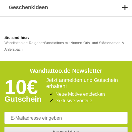
Geschenkideen
Wandtattoo.de
Ratgeber
Wandtattoos mit Namen
Orts- und Städtenamen
A
Ahlersbach
Wandtattoo.de Newsletter
10€
Jetzt anmelden und Gutschein
erhalten!
Neue Motive entdecken
Gutschein
exklusive Vorteile