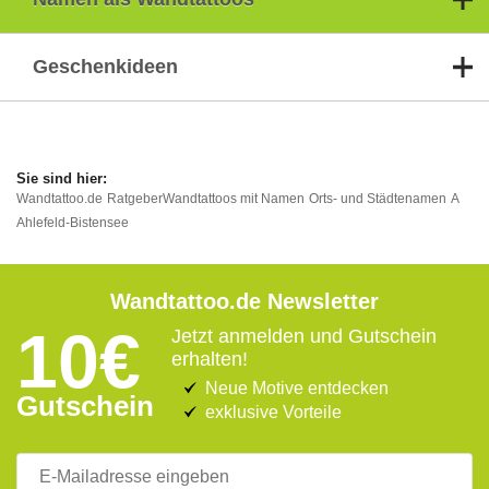
Geschenkideen
Wandtattoo.de
Ratgeber
Wandtattoos mit Namen
Orts- und Städtenamen
A
Ahlefeld-Bistensee
Wandtattoo.de Newsletter
10€
Jetzt anmelden und Gutschein
erhalten!
Neue Motive entdecken
Gutschein
exklusive Vorteile