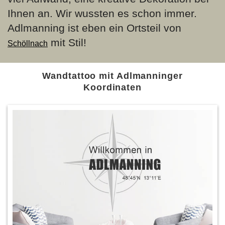
Ihnen an. Wir wussten es schon immer.
Adlmanning ist eben ein Ortsteil von
mit Stil!
Schöllnach
Wandtattoo mit Adlmanninger
Koordinaten