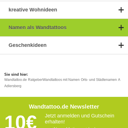
kreative Wohnideen
Namen als Wandtattoos
Geschenkideen
Wandtattoo.de
Ratgeber
Wandtattoos mit Namen
Orts- und Städtenamen
A
Adlersberg
Wandtattoo.de Newsletter
10€
Jetzt anmelden und Gutschein
erhalten!