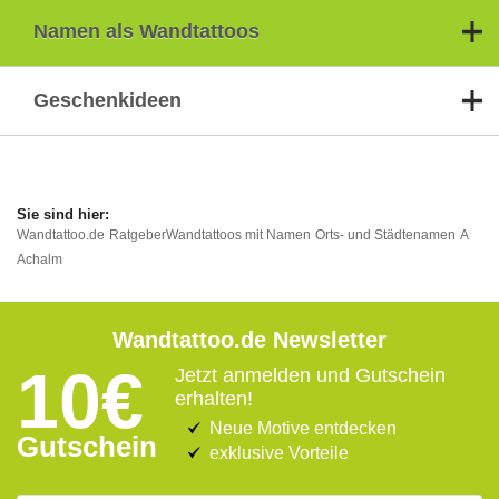
Namen als Wandtattoos
Geschenkideen
Wandtattoo.de
Ratgeber
Wandtattoos mit Namen
Orts- und Städtenamen
A
Achalm
Wandtattoo.de Newsletter
10€
Jetzt anmelden und Gutschein
erhalten!
Neue Motive entdecken
Gutschein
exklusive Vorteile