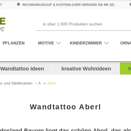
T
RECHNUNGSKAUF & KOSTENLOSER VERSAND AB 49€ (D)
PFLANZEN
MOTIVE
KINDERZIMMER
ORN
Wandtattoo Ideen
kreative Wohnideen
ts- und Städtenamen
A
Aberl
Wandtattoo Aberl
ndesland Bayern liegt das schöne Aberl, das al