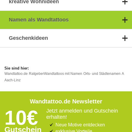
kreative Wohnideen
Namen als Wandtattoos
Geschenkideen
Wandtattoo.de
Ratgeber
Wandtattoos mit Namen
Orts- und Städtenamen
A
Aach-Linz
Wandtattoo.de Newsletter
10€
Jetzt anmelden und Gutschein
erhalten!
Neue Motive entdecken
Gutschein
exklusive Vorteile