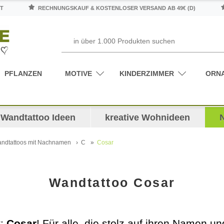
T
RECHNUNGSKAUF & KOSTENLOSER VERSAND AB 49€ (D)
PFLANZEN
MOTIVE
KINDERZIMMER
ORN
Wandtattoo Ideen
kreative Wohnideen
ndtattoos mit Nachnamen
C
Cosar
Wandtattoo Cosar
t:
Cosar
! Für alle, die stolz auf ihren Namen un