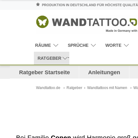
PRODUKTION IN DEUTSCHLAND FÜR HÖCHSTE QUALITÄ
RÄUME
SPRÜCHE
WORTE
RATGEBER
Ratgeber Startseite
Anleitungen
Wandtattoo.de
Ratgeber
Wandtattoos mit Namen
Wa
Bei Familie
Conen
wird Harmonie groß ge