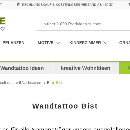
T
RECHNUNGSKAUF & KOSTENLOSER VERSAND AB 49€ (D)
PFLANZEN
MOTIVE
KINDERZIMMER
ORN
Wandtattoo Ideen
kreative Wohnideen
ndtattoos mit Nachnamen
B
Bist
Wandtattoo Bist
bt es für alle Namensträger unsere ausgefalle