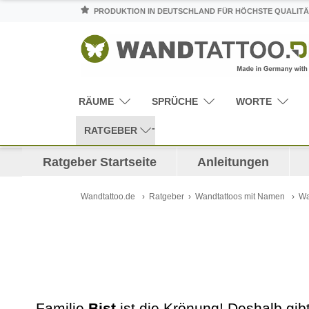
PRODUKTION IN DEUTSCHLAND FÜR HÖCHSTE QUALITÄ
RÄUME
SPRÜCHE
WORTE
RATGEBER
Ratgeber Startseite
Anleitungen
Wandtattoo.de
Ratgeber
Wandtattoos mit Namen
Wa
Familie
Bist
ist die Krönung! Deshalb gi