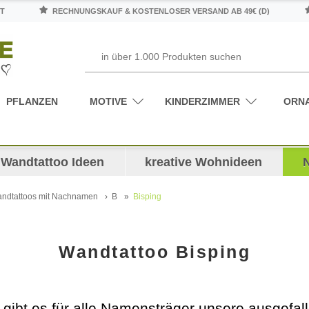
T
RECHNUNGSKAUF & KOSTENLOSER VERSAND AB 49€ (D)
PFLANZEN
MOTIVE
KINDERZIMMER
ORN
Wandtattoo Ideen
kreative Wohnideen
ndtattoos mit Nachnamen
B
Bisping
Wandtattoo Bisping
 gibt es für alle Namensträger unsere ausgefa