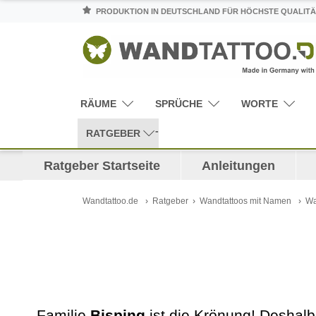
PRODUKTION IN DEUTSCHLAND FÜR HÖCHSTE QUALITÄ
RÄUME
SPRÜCHE
WORTE
RATGEBER
Ratgeber Startseite
Anleitungen
Wandtattoo.de
Ratgeber
Wandtattoos mit Namen
Wa
Familie
Bisping
ist die Krönung! Deshalb