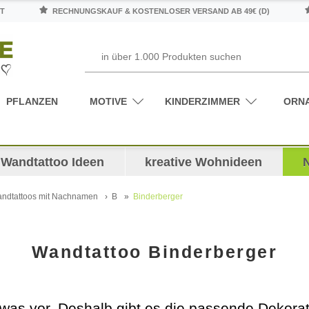
T
RECHNUNGSKAUF & KOSTENLOSER VERSAND AB 49€ (D)
PFLANZEN
MOTIVE
KINDERZIMMER
ORN
Wandtattoo Ideen
kreative Wohnideen
ndtattoos mit Nachnamen
B
Binderberger
Wandtattoo Binderberger
etwas vor. Deshalb gibt es die passende Dekor