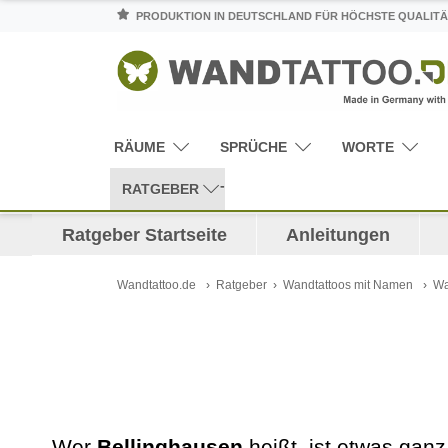
PRODUKTION IN DEUTSCHLAND FÜR HÖCHSTE QUALITÄ
RÄUME
SPRÜCHE
WORTE
RATGEBER
Ratgeber Startseite
Anleitungen
Wandtattoo.de
Ratgeber
Wandtattoos mit Namen
Wa
Wer
Bellinghausen
heißt, ist etwas gan