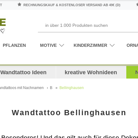
T
RECHNUNGSKAUF & KOSTENLOSER VERSAND AB 49€ (D)
PFLANZEN
MOTIVE
KINDERZIMMER
ORN
Wandtattoo Ideen
kreative Wohnideen
ndtattoos mit Nachnamen
B
Bellinghausen
Wandtattoo Bellinghausen
z Besonderes! Und das gilt auch für diese Dek