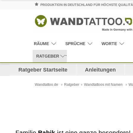
PRODUKTION IN DEUTSCHLAND FÜR HÖCHSTE QUALITÄ
RÄUME
SPRÜCHE
WORTE
RATGEBER
Ratgeber Startseite
Anleitungen
Wandtattoo.de
Ratgeber
Wandtattoos mit Namen
Wa
Familie
Babik
ist eine ganze besondere! 