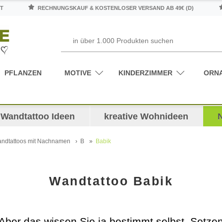
T
RECHNUNGSKAUF & KOSTENLOSER VERSAND AB 49€ (D)
PFLANZEN
MOTIVE
KINDERZIMMER
ORN
Wandtattoo Ideen
kreative Wohnideen
ndtattoos mit Nachnamen
B
Babik
Wandtattoo Babik
Aber das wissen Sie ja bestimmt selbst. Setze