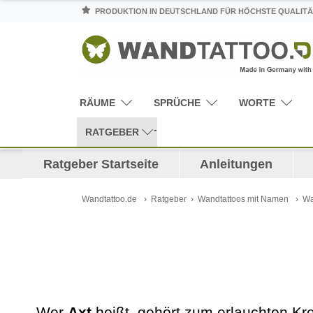
PRODUKTION IN DEUTSCHLAND FÜR HÖCHSTE QUALITÄ
RÄUME
SPRÜCHE
WORTE
RATGEBER
Ratgeber Startseite
Anleitungen
Wandtattoo.de
Ratgeber
Wandtattoos mit Namen
Wa
Wer
Axt
heißt, gehört zum erlauchten Kre