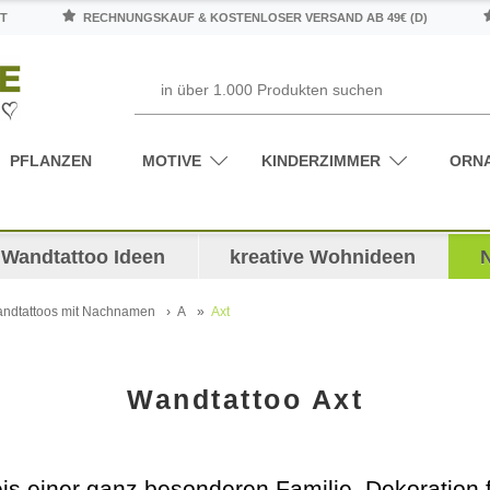
T
RECHNUNGSKAUF & KOSTENLOSER VERSAND AB 49€ (D)
PFLANZEN
MOTIVE
KINDERZIMMER
ORN
Wandtattoo Ideen
kreative Wohnideen
ndtattoos mit Nachnamen
A
Axt
Wandtattoo Axt
is einer ganz besonderen Familie. Dekoration 