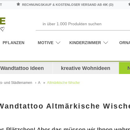
T
RECHNUNGSKAUF & KOSTENLOSER VERSAND AB 49€ (D)
PFLANZEN
MOTIVE
KINDERZIMMER
ORN
Wandtattoo Ideen
kreative Wohnideen
ts- und Städtenamen
A
Altmärkische Wische
Wandtattoo Altmärkische Wisch
lles Plätzchen! Aber das müssen wir Ihnen wahrs