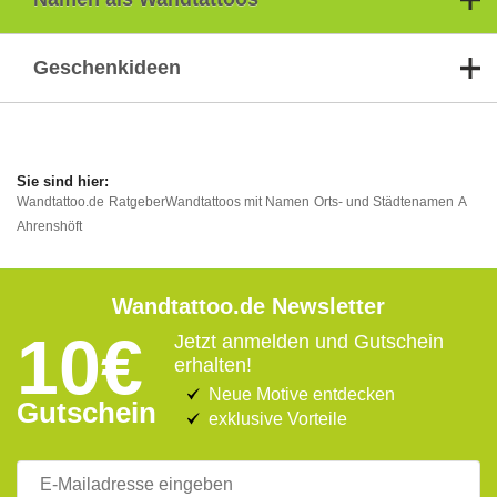
Geschenkideen
Wandtattoo.de
Ratgeber
Wandtattoos mit Namen
Orts- und Städtenamen
A
Ahrenshöft
Wandtattoo.de Newsletter
10€
Jetzt anmelden und Gutschein
erhalten!
Neue Motive entdecken
Gutschein
exklusive Vorteile