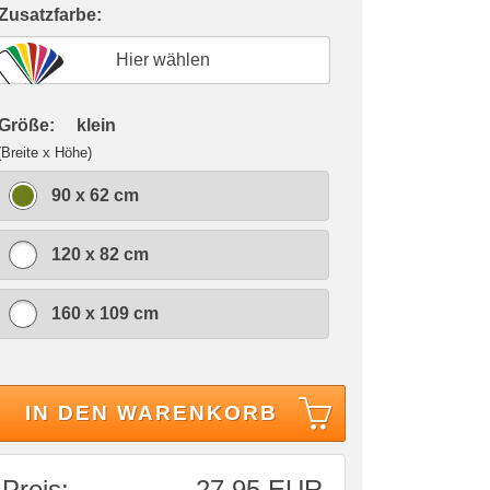
 Zusatzfarbe:
Hier wählen
 Größe:
klein
(Breite x Höhe)
90 x 62 cm
120 x 82 cm
160 x 109 cm
IN DEN WARENKORB
Preis:
27,95 EUR