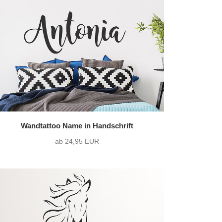
36 Varianten pro Motiv
)
zweifarbig
(32)
1216 Varianten pro Motiv
Wandtattoo Name in Handschrift
ab 24,95 EUR