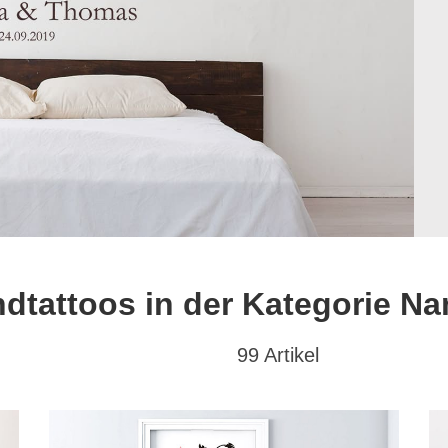
dtattoos in der Kategorie N
99 Artikel
at
Textwunsch
Hochformat
(29)
mit Wunschtext
(98)