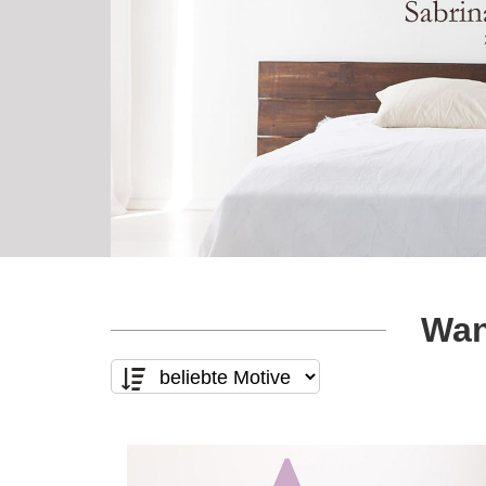
Wan
Motivart
Form
nur Text
(14)