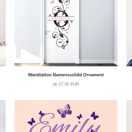
Querformat
(58)
ohne Wunschtext
(1
Quadrat
(12)
Wandtattoo Namensschild Ornament
ab 27,95 EUR