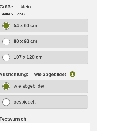
 Größe:
klein
(Breite x Höhe)
54 x 60 cm
80 x 90 cm
107 x 120 cm
 Ausrichtung:
wie abgebildet
i
wie abgebildet
gespiegelt
 Textwunsch: