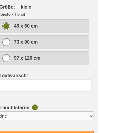
 Größe:
klein
(Breite x Höhe)
49 x 60 cm
73 x 90 cm
97 x 120 cm
 Textwunsch:
 Leuchtsterne:
i