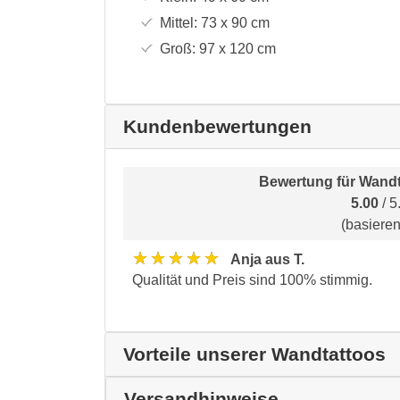
Mittel:
73 x 90
cm
Groß:
97 x 120
cm
Kundenbewertungen
Bewertung für
Wandt
5.00
/ 5
(basiere
★★★★★
Anja aus T.
Qualität und Preis sind 100% stimmig.
Vorteile unserer Wandtattoos
Versandhinweise