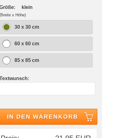
 Größe:
klein
(Breite x Höhe)
30 x 30 cm
60 x 60 cm
85 x 85 cm
 Textwunsch:
IN DEN WARENKORB