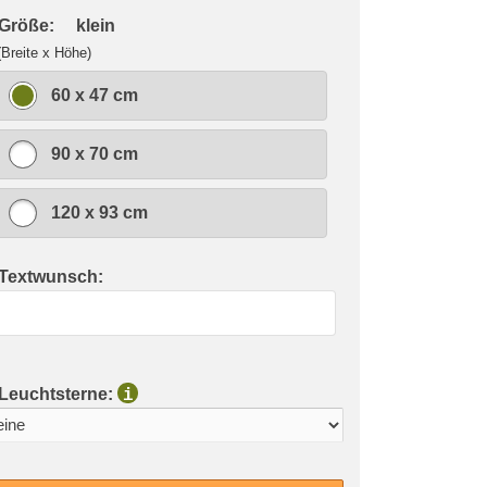
 Größe:
klein
(Breite x Höhe)
60 x 47 cm
90 x 70 cm
120 x 93 cm
 Textwunsch:
 Leuchtsterne:
i