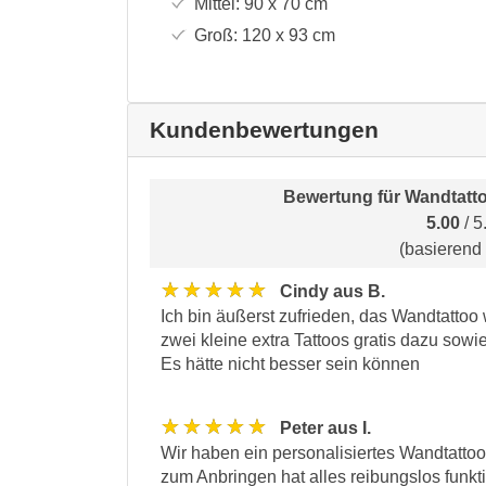
Mittel:
90 x 70
cm
Groß:
120 x 93
cm
Kundenbewertungen
Bewertung für
Wandtatto
5.00
/ 5
(basierend
★★★★★
Cindy aus B.
Ich bin äußerst zufrieden, das Wandtattoo
zwei kleine extra Tattoos gratis dazu sowi
Es hätte nicht besser sein können
★★★★★
Peter aus I.
Wir haben ein personalisiertes Wandtattoo 
zum Anbringen hat alles reibungslos funk