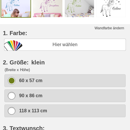
Wandfarbe ändern
1. Farbe:
Hier wählen
2. Größe:
klein
(Breite x Höhe)
60 x 57 cm
90 x 86 cm
118 x 113 cm
3. Textwunsch: